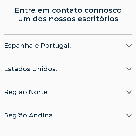
Entre em contato connosco
um dos nossos escritórios
Espanha e Portugal.
Madrid
Estados Unidos.
Barcelona
LLYC Madrid
Miami
Lisboa
CHINA parte da LLYC
Região Norte
Nova Iorque
Bruxelas
APACHE parte da LLYC
Ciudad de Mexico
Washington, D.C.
Região Andina
Panamá
LLYC Cidade do México
Lima
Santo Domingo