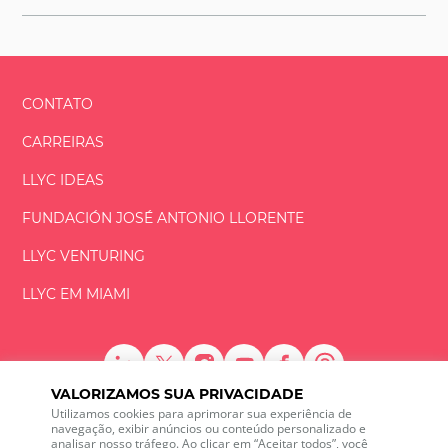
CONTATO
CARREIRAS
LLYC IDEAS
FUNDACIÓN
JOSÉ ANTONIO
LLORENTE
LLYC VENTURING
LLYC EM MIAMI
VALORIZAMOS SUA PRIVACIDADE
LLYC © 2026 Todos os direitos reservados
Utilizamos cookies para aprimorar sua experiência de
navegação, exibir anúncios ou conteúdo personalizado e
analisar nosso tráfego. Ao clicar em “Aceitar todos”, você
ES
EN
PT
BR