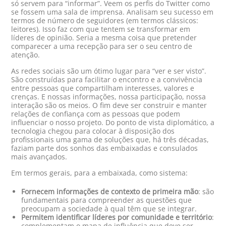
só servem para “informar”. Veem os perfis do Twitter como
se fossem uma sala de imprensa. Analisam seu sucesso em
termos de número de seguidores (em termos clássicos:
leitores). Isso faz com que tentem se transformar em
líderes de opinião. Seria a mesma coisa que pretender
comparecer a uma recepção para ser o seu centro de
atenção.
As redes sociais são um ótimo lugar para “ver e ser visto”.
São construídas para facilitar o encontro e a convivência
entre pessoas que compartilham interesses, valores e
crenças. E nossas informações, nossa participação, nossa
interação são os meios. O fim deve ser construir e manter
relações de confiança com as pessoas que podem
influenciar o nosso projeto. Do ponto de vista diplomático, a
tecnologia chegou para colocar à disposição dos
profissionais uma gama de soluções que, há três décadas,
faziam parte dos sonhos das embaixadas e consulados
mais avançados.
Em termos gerais, para a embaixada, como sistema:
Fornecem informações de contexto de primeira mão
: são
fundamentais para compreender as questões que
preocupam a sociedade à qual têm que se integrar.
Permitem identificar líderes por comunidade e território
:
complementam o mapa de influência que deve ser