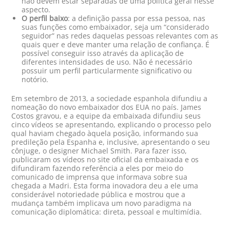
não devem estar separadas de uma política geral nesse
aspecto.
O perfil baixo
: a definição passa por essa pessoa, nas
suas funções como embaixador, seja um “considerado
seguidor” nas redes daquelas pessoas relevantes com as
quais quer e deve manter uma relação de confiança. É
possível conseguir isso através da aplicação de
diferentes intensidades de uso. Não é necessário
possuir um perfil particularmente significativo ou
notório.
Em setembro de 2013, a sociedade espanhola difundiu a
nomeação do novo embaixador dos EUA no país. James
Costos gravou, e a equipe da embaixada difundiu seus
cinco vídeos se apresentando, explicando o processo pelo
qual haviam chegado àquela posição, informando sua
predileção pela Espanha e, inclusive, apresentando o seu
cônjuge, o designer Michael Smith. Para fazer isso,
publicaram os vídeos no site oficial da embaixada e os
difundiram fazendo referência a eles por meio do
comunicado de imprensa que informava sobre sua
chegada a Madri. Esta forma inovadora deu a ele uma
considerável notoriedade pública e mostrou que a
mudança também implicava um novo paradigma na
comunicação diplomática: direta, pessoal e multimídia.