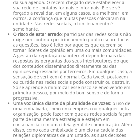
da sua agenda. O recém-chegado deve estabelecer a
sua rede de contatos formais e informais. Ele se vê
forçado a revalidar, em alguns casos, e a melhorar, em
outros, a confiança que muitas pessoas colocaram na
entidade. Nas redes sociais, o funcionamento é
semelhante.
O risco de estar errado
: participar das redes sociais não
exige um contínuo posicionamento público sobre todas
as questões. Isso é feito por aqueles que querem se
tornar líderes de opinião em uma ou mais comunidades.
A gestão da reputação na internet depende mais das
respostas às perguntas dos seus interlocutores do que
dos conteúdos disseminados diretamente ou das
opiniões expressadas por terceiros. Em qualquer caso, a
sensação de vertigem é normal. Cada tweet, postagem
ou curtida nas redes sociais pode construir ou destruir.
Só se aprende a minimizar esse risco se envolvendo em
primeira pessoa, por meio do bom senso e de forma
progressiva.
Uma voz única diante da pluralidade de vozes
: o uso de
uma embaixada, como uma empresa ou qualquer outra
organização, pode fazer com que as redes sociais façam
parte de uma mesma estratégia e estejam em
consonância com uma ideia geral de comunicação. Além
disso, como cada embaixada é um elo na cadeia das
relações diplomáticas de um Estado, as suas decisões