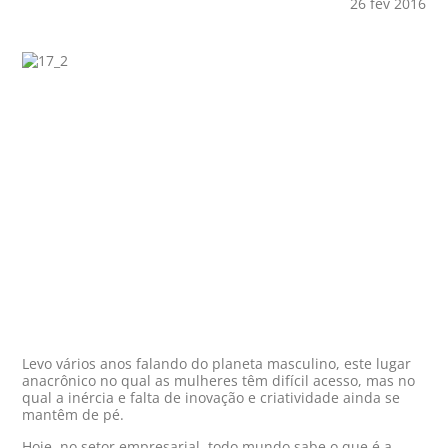
26 fev 2016
Levo vários anos falando do planeta masculino, este lugar
anacrônico no qual as mulheres têm difícil acesso, mas no
qual a inércia e falta de inovação e criatividade ainda se
mantêm de pé.
Hoje, no setor empresarial, todo mundo sabe o que é a