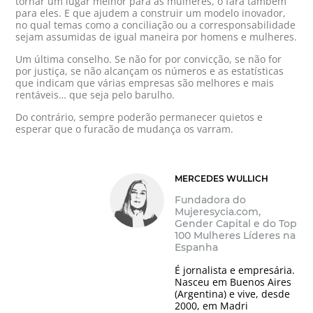
tornar um lugar melhor para as mulheres, o fará também
para eles. E que ajudem a construir um modelo inovador,
no qual temas como a conciliação ou a corresponsabilidade
sejam assumidas de igual maneira por homens e mulheres.
Um última conselho. Se não for por convicção, se não for
por justiça, se não alcançam os números e as estatísticas
que indicam que várias empresas são melhores e mais
rentáveis… que seja pelo barulho.
Do contrário, sempre poderão permanecer quietos e
esperar que o furacão de mudança os varram.
MERCEDES WULLICH
Fundadora do
Mujeresycia.com,
Gender Capital e do Top
100 Mulheres Líderes na
Espanha
É jornalista e empresária.
Nasceu em Buenos Aires
(Argentina) e vive, desde
2000, em Madri