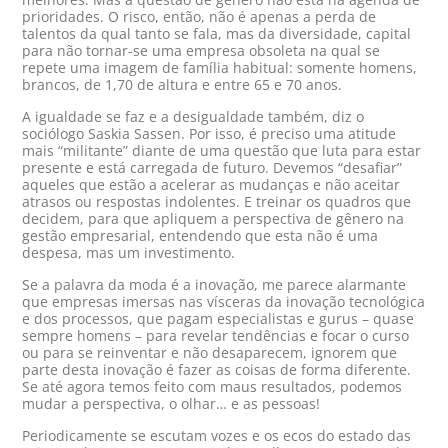
prioridades. O risco, então, não é apenas a perda de
talentos da qual tanto se fala, mas da diversidade, capital
para não tornar-se uma empresa obsoleta na qual se
repete uma imagem de família habitual: somente homens,
brancos, de 1,70 de altura e entre 65 e 70 anos.
A igualdade se faz e a desigualdade também, diz o
sociólogo Saskia Sassen. Por isso, é preciso uma atitude
mais “militante” diante de uma questão que luta para estar
presente e está carregada de futuro. Devemos “desafiar”
aqueles que estão a acelerar as mudanças e não aceitar
atrasos ou respostas indolentes. E treinar os quadros que
decidem, para que apliquem a perspectiva de gênero na
gestão empresarial, entendendo que esta não é uma
despesa, mas um investimento.
Se a palavra da moda é a inovação, me parece alarmante
que empresas imersas nas vísceras da inovação tecnológica
e dos processos, que pagam especialistas e gurus – quase
sempre homens – para revelar tendências e focar o curso
ou para se reinventar e não desaparecem, ignorem que
parte desta inovação é fazer as coisas de forma diferente.
Se até agora temos feito com maus resultados, podemos
mudar a perspectiva, o olhar… e as pessoas!
Periodicamente se escutam vozes e os ecos do estado das