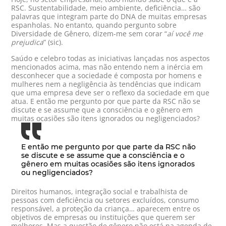
RSC. Sustentabilidade, meio ambiente, deficiência… são
palavras que integram parte do DNA de muitas empresas
espanholas. No entanto, quando pergunto sobre
Diversidade de Gênero, dizem-me sem corar “
aí você me
prejudica
” (sic).
Saúdo e celebro todas as iniciativas lançadas nos aspectos
mencionados acima, mas não entendo nem a inércia em
desconhecer que a sociedade é composta por homens e
mulheres nem a negligência às tendências que indicam
que uma empresa deve ser o reflexo da sociedade em que
atua. E então me pergunto por que parte da RSC não se
discute e se assume que a consciência e o gênero em
muitas ocasiões são itens ignorados ou negligenciados?
E então me pergunto por que parte da RSC não
se discute e se assume que a consciência e o
gênero em muitas ocasiões são itens ignorados
ou negligenciados?
Direitos humanos, integração social e trabalhista de
pessoas com deficiência ou setores excluídos, consumo
responsável, a proteção da criança… aparecem entre os
objetivos de empresas ou instituições que querem ser
melhores. Mas a questão de gênero não está na agenda de