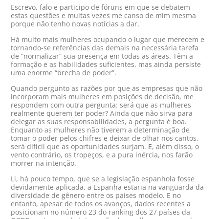
Escrevo, falo e participo de fóruns em que se debatem
estas questões e muitas vezes me canso de mim mesma
porque não tenho novas notícias a dar.
Há muito mais mulheres ocupando o lugar que merecem e
tornando-se referências das demais na necessária tarefa
de “normalizar” sua presença em todas as áreas. Têm a
formação e as habilidades suficientes, mas ainda persiste
uma enorme “brecha de poder”.
Quando pergunto as razões por que as empresas que não
incorporam mais mulheres em posições de decisão, me
respondem com outra pergunta: será que as mulheres
realmente querem ter poder? Ainda que não sirva para
delegar as suas responsabilidades, a pergunta é boa.
Enquanto as mulheres não tiverem a determinação de
tomar o poder pelos chifres e deixar de olhar nos cantos,
será difícil que as oportunidades surjam. E, além disso, o
vento contrário, os tropeços, e a pura inércia, nos farão
morrer na intenção.
Li, há pouco tempo, que se a legislação espanhola fosse
devidamente aplicada, a Espanha estaria na vanguarda da
diversidade de gênero entre os países modelo. E no
entanto, apesar de todos os avanços, dados recentes a
posicionam no número 23 do ranking dos 27 países da