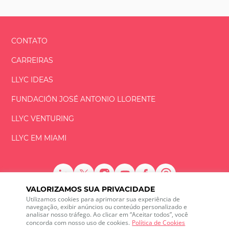
CONTATO
CARREIRAS
LLYC IDEAS
FUNDACIÓN
JOSÉ ANTONIO
LLORENTE
LLYC VENTURING
LLYC EM MIAMI
VALORIZAMOS SUA PRIVACIDADE
LLYC © 2026 Todos os direitos reservados
Utilizamos cookies para aprimorar sua experiência de
navegação, exibir anúncios ou conteúdo personalizado e
analisar nosso tráfego. Ao clicar em “Aceitar todos”, você
ES
EN
PT
BR
concorda com nosso uso de cookies.
Política de Cookies
600 Brickell Avenue, Suite 2125 Miami, Florida 33131