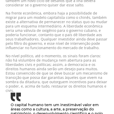
também um novo ciclo de desafios que a ilha deverá
considerar se o governo quiser dar esse salto.
Na frente econômica, embora haja a possibilidade de
migrar para um modelo capitalista como o chinês, também
existe a alternativa de permanecer no status quo ou mudar
para um esquema intermediário. A liberdade econômica
seria uma válvula de oxigênio para o governo cubano, e
poderia funcionar, contanto que o país dê liberdade aos
seus trabalhadores. Qualquer investidor ainda deve passar
pelo filtro do governo, e esse nível de intervenção pode
influenciar no funcionamento do mercado de trabalho.
No nível político, até o momento, os sinais foram claros:
não há vislumbre de mudança nem abertura para as
liberdades civis e políticas; assim, a democracia e os
direitos humanos ainda serão um desejo para muitos.
Estou convencido de que se deve buscar um mecanismo de
transição que possa dar garantias àqueles que vivem na
sombra da ditadura, que outorguem incentivos para deixar
o poder, e, acima de tudo, restaurar os direitos humanos e
civis.
O capital humano tem um inestimável valor em
áreas como a cultura, a arte, a preservação do
patrimônio, o desenvolvimento científico e o polo