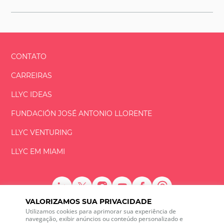
CONTATO
CARREIRAS
LLYC IDEAS
FUNDACIÓN
JOSÉ ANTONIO
LLORENTE
LLYC VENTURING
LLYC EM MIAMI
VALORIZAMOS SUA PRIVACIDADE
LLYC © 2026 Todos os direitos reservados
Utilizamos cookies para aprimorar sua experiência de
navegação, exibir anúncios ou conteúdo personalizado e