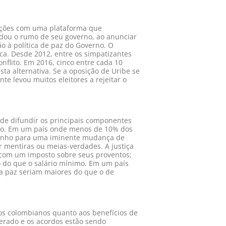
eições com uma plataforma que
udou o rumo de seu governo, ao anunciar
o à política de paz do Governo. O
ca. Desde 2012, entre os simpatizantes
nflito. Em 2016, cinco entre cada 10
ta alternativa. Se a oposição de Uribe se
e levou muitos eleitores a rejeitar o
de difundir os principais componentes
ndo. Em um país onde menos de 10% dos
aminho para uma iminente mudança de
r mentiras ou meias-verdades. A justiça
a com um imposto sobre seus proventos;
 do que o salário mínimo. Em um país
a paz seriam maiores do que o de
os colombianos quanto aos benefícios de
erado e os acordos estão sendo