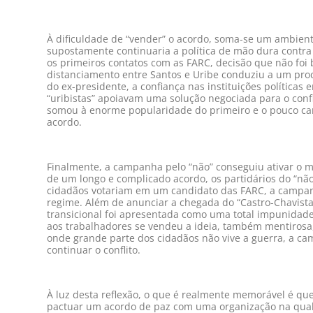
À dificuldade de “vender” o acordo, soma-se um ambien
supostamente continuaria a política de mão dura contra
os primeiros contatos com as FARC, decisão que não foi 
distanciamento entre Santos e Uribe conduziu a um proc
do ex-presidente, a confiança nas instituições políticas
“uribistas” apoiavam uma solução negociada para o confli
somou à enorme popularidade do primeiro e o pouco caris
acordo.
Finalmente, a campanha pelo “não” conseguiu ativar o 
de um longo e complicado acordo, os partidários do “
cidadãos votariam em um candidato das FARC, a campan
regime. Além de anunciar a chegada do “Castro-Chavista
transicional foi apresentada como uma total impunidade;
aos trabalhadores se vendeu a ideia, também mentirosa
onde grande parte dos cidadãos não vive a guerra, a c
continuar o conflito.
À luz desta reflexão, o que é realmente memorável é q
pactuar um acordo de paz com uma organização na qual 