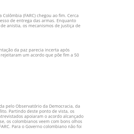
a Colômbia (FARC) chegou ao fim. Cerca
rocesso de entrega das armas. Enquanto
 de anistia, os mecanismos de justiça de
tação da paz parecia incerta após
 rejeitaram um acordo que põe fim a 50
zada pelo Observatório da Democracia, da
o. Partindo deste ponto de vista, os
ntrevistados apoiaram o acordo alcançado
tese, os colombianos veem com bons olhos
 FARC. Para o Governo colombiano não foi