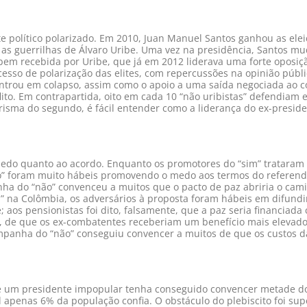
te político polarizado. Em 2010, Juan Manuel Santos ganhou as el
 as guerrilhas de Álvaro Uribe. Uma vez na presidência, Santos m
bem recebida por Uribe, que já em 2012 liderava uma forte oposiçã
esso de polarização das elites, com repercussões na opinião públi
 entrou em colapso, assim como o apoio a uma saída negociada ao co
to. Em contrapartida, oito em cada 10 “não uribistas” defendiam es
ma do segundo, é fácil entender como a liderança do ex-president
medo quanto ao acordo. Enquanto os promotores do “sim” trataram 
não” foram muito hábeis promovendo o medo aos termos do refere
ha do “não” convenceu a muitos que o pacto de paz abriria o c
” na Colômbia, os adversários à proposta foram hábeis em difundi
 aos pensionistas foi dito, falsamente, que a paz seria financiad
, de que os ex-combatentes receberiam um benefício mais elevado
ampanha do “não” conseguiu convencer a muitos de que os custos d
ue um presidente impopular tenha conseguido convencer metade d
apenas 6% da população confia. O obstáculo do plebiscito foi sup