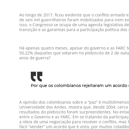
Ao longo de 2017, ficou evidente que o conflito armado
de seis mil guerrilheiros foram mobilizados para irem e
isso, o Congresso se ocupa de uma agenda legislativa de
transição e as garantias para a participação política do
Há apenas quatro meses, apesar do governo e as FARC t
50,22% daqueles que votaram no plebiscito de 2 de out
anos de guerra?
Por que os colombianos rejeitaram um acordo 
A opinião dos colombianos sobre a “paz” é multidimens
Universidade dos Andes, mostra que, desde 2004, cerca 
resultados do plebiscito foram surpreendentes. No ent
entre o Governo e as FARC. Em se tratando da participa
a ideia de uma negociação para resolver o conflito, mas
fácil “vender” um acordo que é visto, por muitos cidad