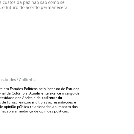
 custos da paz não são como se
”, o futuro do acordo permanecerá
os Andes / Colômbia
e em Estudos Políticos pelo Instituto de Estudos
cional da Colômbia. Atualmente exerce o cargo de
versidade dos Andes e de
codiretor do
s de livros, realizou múltiplas apresentações e
 de opinião pública relacionados ao impacto dos
rmação e a mudança de opiniões políticas.