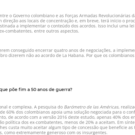
 entre o Governo colombiano e as Forças Armadas Revolucionárias d
m direção aos locais de concentração e, em breve, terá início o p
stinada a implementar o conteúdo dos acordos. Isso inclui uma lei
s ex-combatentes, entre outros aspectos.
erem conseguido encerrar quatro anos de negociações, a implemen
ubro dizerem não ao acordo de La Habana. Por que os colombianos
que põe fim a 50 anos de guerra?
ional e complexa. A pesquisa do
Barómetro de las Américas
, reali
de 60% dos colombianos apoia uma solução negociada para o conflit
anto, de acordo com a versão 2016 deste estudo, apenas 40% dos e
ção política dos ex-combatentes, menos de 20% a aceitam. Em sín
 lhes custa muito aceitar algum tipo de concessão que beneficie as
ãos, como extremamente generoso com os insurgentes.