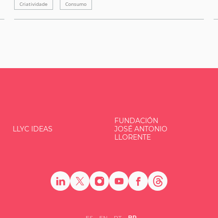
Criatividade
Consumo
FUNDACIÓN
LLYC IDEAS
JOSÉ ANTONIO
LLORENTE
ES
EN
PT
BR