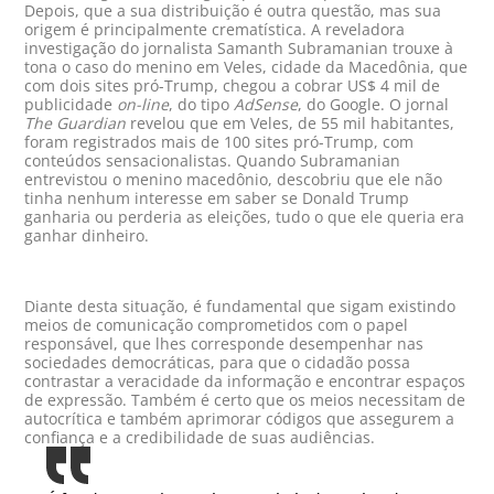
Depois, que a sua distribuição é outra questão, mas sua
origem é principalmente crematística. A reveladora
investigação do jornalista Samanth Subramanian trouxe à
tona o caso do menino em Veles, cidade da Macedônia, que
com dois sites pró-Trump, chegou a cobrar US$ 4 mil de
publicidade
on-line
, do tipo
AdSense
, do Google. O jornal
The Guardian
revelou que em Veles, de 55 mil habitantes,
foram registrados mais de 100 sites pró-Trump, com
conteúdos sensacionalistas. Quando Subramanian
entrevistou o menino macedônio, descobriu que ele não
tinha nenhum interesse em saber se Donald Trump
ganharia ou perderia as eleições, tudo o que ele queria era
ganhar dinheiro.
Diante desta situação, é fundamental que sigam existindo
meios de comunicação comprometidos com o papel
responsável, que lhes corresponde desempenhar nas
sociedades democráticas, para que o cidadão possa
contrastar a veracidade da informação e encontrar espaços
de expressão. Também é certo que os meios necessitam de
autocrítica e também aprimorar códigos que assegurem a
confiança e a credibilidade de suas audiências.