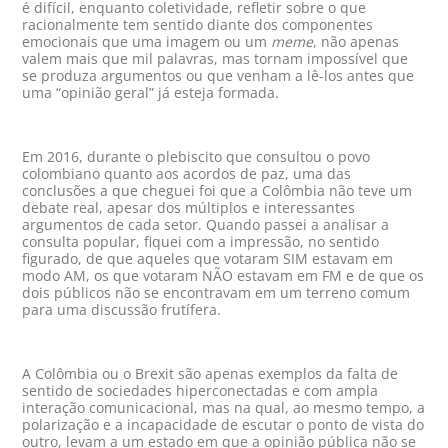
é difícil, enquanto coletividade, refletir sobre o que
racionalmente tem sentido diante dos componentes
emocionais que uma imagem ou um
meme
, não apenas
valem mais que mil palavras, mas tornam impossível que
se produza argumentos ou que venham a lê-los antes que
uma “opinião geral” já esteja formada.
Em 2016, durante o plebiscito que consultou o povo
colombiano quanto aos acordos de paz, uma das
conclusões a que cheguei foi que a Colômbia não teve um
debate real, apesar dos múltiplos e interessantes
argumentos de cada setor. Quando passei a analisar a
consulta popular, fiquei com a impressão, no sentido
figurado, de que aqueles que votaram SIM estavam em
modo AM, os que votaram NÃO estavam em FM e de que os
dois públicos não se encontravam em um terreno comum
para uma discussão frutífera.
A Colômbia ou o Brexit são apenas exemplos da falta de
sentido de sociedades hiperconectadas e com ampla
interação comunicacional, mas na qual, ao mesmo tempo, a
polarização e a incapacidade de escutar o ponto de vista do
outro, levam a um estado em que a opinião pública não se