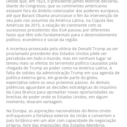
Desde que, em 1823, o presidente James Monroe declarou,
diante do Congresso, que os continentes americanos
estavam fora do âmbito colonizador dos poderes europeus,
até que Barack Obama anunciasse o fim da intervenção de
seu país nos assuntos da América Latina, na Cúpula das
Américas de 2015, a relação do continente com os
sucessivos presidentes dos EUA passou por diferentes
fases que têm sido fundamentais para o desenvolvimento
político, econômico e social da região.
A incerteza provocada pela vitória de Donald Trump ao ser
proclamado presidente dos Estados Unidos pôde ser
percebida em todo o mundo, mas em nenhum lugar se
temeu mais os efeitos do terremoto político causados pela
chegada de Trump ao poder como na América Latina. A
falta de solidez da administração Trump em sua agenda de
política externa gera, em grande parte do globo,
expectativa sobre os seus próximos passos. As demais
potências aguardam as decisões estratégicas do inquilino
da Casa Branca para aproveitar novas oportunidades ou
brechas de poder onde os Estados Unidos, em algum
momento, levaram vantagem.
Na Europa, as aspirações nacionalistas do Reino Unido
enfraquecem a fortaleza exterior da União e convertem o
país britânico em um ator com capacidade de negociação
própria, livre das imposições dos Estados-Membros.