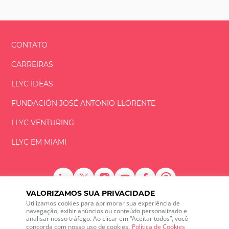
CONTATO
CARREIRAS
LLYC IDEAS
FUNDACIÓN
JOSÉ ANTONIO
LLORENTE
LLYC VENTURING
LLYC EM MIAMI
VALORIZAMOS SUA PRIVACIDADE
LLYC © 2026 Todos os direitos reservados
Utilizamos cookies para aprimorar sua experiência de
navegação, exibir anúncios ou conteúdo personalizado e
analisar nosso tráfego. Ao clicar em “Aceitar todos”, você
ES
EN
PT
BR
concorda com nosso uso de cookies.
Política de Cookies
600 Brickell Avenue, Suite 2125 Miami, Florida 33131