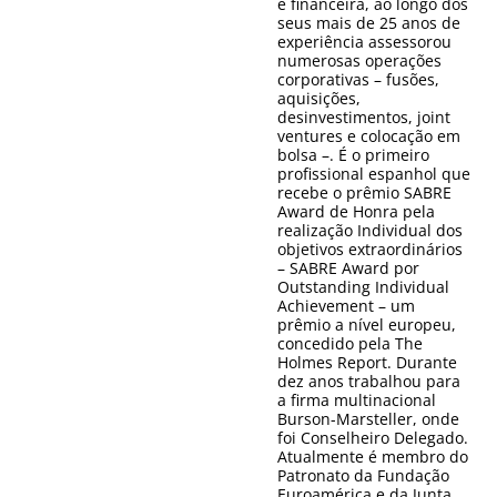
e financeira, ao longo dos
seus mais de 25 anos de
experiência assessorou
numerosas operações
corporativas – fusões,
aquisições,
desinvestimentos, joint
ventures e colocação em
bolsa –. É o primeiro
profissional espanhol que
recebe o prêmio SABRE
Award de Honra pela
realização Individual dos
objetivos extraordinários
– SABRE Award por
Outstanding Individual
Achievement – um
prêmio a nível europeu,
concedido pela The
Holmes Report. Durante
dez anos trabalhou para
a firma multinacional
Burson-Marsteller, onde
foi Conselheiro Delegado.
Atualmente é membro do
Patronato da Fundação
Euroamérica e da Junta