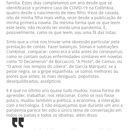
família. Estes dias completamos um ano desde que se
identificasse o primeiro caso de COVID-19 na Colômbia,
quatro desde o nascimento de meu filho, treze de casada,
oito de minha filha mais velha, onze desde a publicação de
minha primeira novela. Da mesma forma que os que leem
este texto, não recordo ter vivido uma pandemia. E,
possivelmente, como os que leem, sou uma fã das listas.
Sinto que a crise nos trouxe uma obsessão particular pela
prestação de contas. Fazer balanços. Somas e subtrações.
Combinar, comparar: como era a vida antes do coronavírus;
como se contam outras enfermidades similares em novelas
como “O Decameron” de Boccaccio, “A Peste”, de Camus, ou
“O amor nos tempos do cólera”, de García Márquez; se a
peste negra, se a gripe espanhola; se somos melhores ou
piores que antes; se mais desiguais, populistas,
desequilibrados, assépticos.
E é que no último ano quase tudo mudou: nossa forma de
aprender, trabalhar, nos relacionar. Como se isso fosse
pouco, mudou também a política, a economia, a interação
com a tecnologia. E não esqueçamos que durante um ano a
pandemia parece ter sido o único tema de conversação em
todos os países e todos os idiomas, além disso.