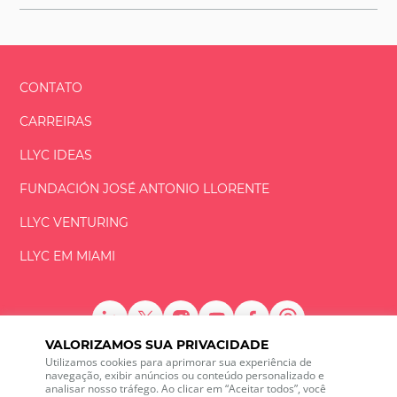
CONTATO
CARREIRAS
LLYC IDEAS
FUNDACIÓN
JOSÉ ANTONIO
LLORENTE
LLYC VENTURING
LLYC EM MIAMI
VALORIZAMOS SUA PRIVACIDADE
LLYC © 2026 Todos os direitos reservados
Utilizamos cookies para aprimorar sua experiência de
navegação, exibir anúncios ou conteúdo personalizado e
analisar nosso tráfego. Ao clicar em “Aceitar todos”, você
ES
BR