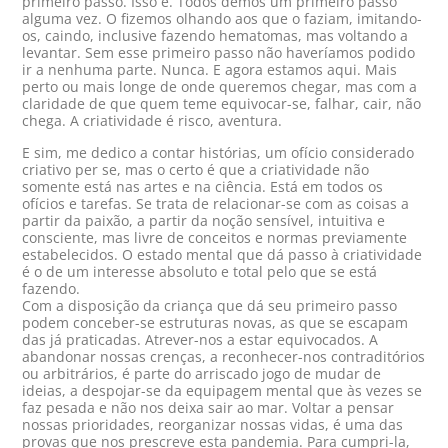
primeiro passo. Isso é. Todos demos um primeiro passo
alguma vez. O fizemos olhando aos que o faziam, imitando-
os, caindo, inclusive fazendo hematomas, mas voltando a
levantar. Sem esse primeiro passo não haveríamos podido
ir a nenhuma parte. Nunca. E agora estamos aqui. Mais
perto ou mais longe de onde queremos chegar, mas com a
claridade de que quem teme equivocar-se, falhar, cair, não
chega. A criatividade é risco, aventura.
E sim, me dedico a contar histórias, um ofício considerado
criativo per se, mas o certo é que a criatividade não
somente está nas artes e na ciência. Está em todos os
ofícios e tarefas. Se trata de relacionar-se com as coisas a
partir da paixão, a partir da noção sensível, intuitiva e
consciente, mas livre de conceitos e normas previamente
estabelecidos. O estado mental que dá passo à criatividade
é o de um interesse absoluto e total pelo que se está
fazendo.
Com a disposição da criança que dá seu primeiro passo
podem conceber-se estruturas novas, as que se escapam
das já praticadas. Atrever-nos a estar equivocados. A
abandonar nossas crenças, a reconhecer-nos contraditórios
ou arbitrários, é parte do arriscado jogo de mudar de
ideias, a despojar-se da equipagem mental que às vezes se
faz pesada e não nos deixa sair ao mar. Voltar a pensar
nossas prioridades, reorganizar nossas vidas, é uma das
provas que nos prescreve esta pandemia. Para cumpri-la,