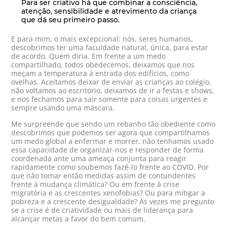
Para ser criativo há que combinar a consciência,
atenção, sensibilidade e atrevimento da criança
que dá seu primeiro passo.
E para mim, o mais excepcional: nós, seres humanos,
descobrimos ter uma faculdade natural, única, para estar
de acordo. Quem diria. Em frente a um medo
compartilhado, todos obedecemos, deixamos que nos
meçam a temperatura à entrada dos edifícios, como
ovelhas. Aceitamos deixar de enviar as crianças ao colégio,
não voltamos ao escritório, deixamos de ir a festas e shows,
e nos fechamos para sair somente para coisas urgentes e
sempre usando uma máscara.
Me surpreende que sendo um rebanho tão obediente como
descobrimos que podemos ser agora que compartilhamos
um medo global a enfermar e morrer, não tenhamos usado
essa capacidade de organizar-nos e responder de forma
coordenada ante uma ameaça conjunta para reagir
rapidamente como soubemos fazê-lo frente ao COVID. Por
que não tomar então medidas assim de contundentes
frente à mudança climática? Ou em frente à crise
migratória e as crescentes xenofobias? Ou para mitigar a
pobreza e a crescente desigualdade? Às vezes me pregunto
se a crise é de criatividade ou mais de liderança para
alcançar metas a favor do bem comum.