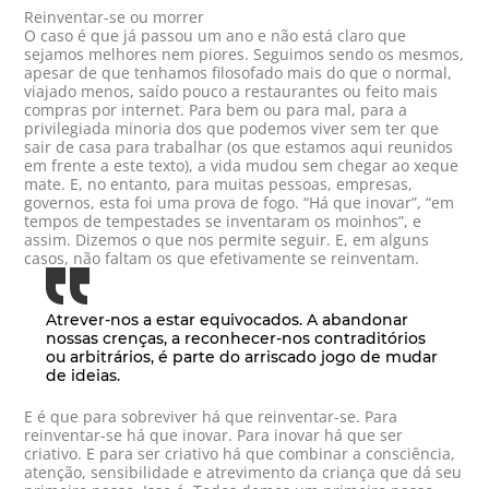
Reinventar-se ou morrer
O caso é que já passou um ano e não está claro que
sejamos melhores nem piores. Seguimos sendo os mesmos,
apesar de que tenhamos filosofado mais do que o normal,
viajado menos, saído pouco a restaurantes ou feito mais
compras por internet. Para bem ou para mal, para a
privilegiada minoria dos que podemos viver sem ter que
sair de casa para trabalhar (os que estamos aqui reunidos
em frente a este texto), a vida mudou sem chegar ao xeque
mate. E, no entanto, para muitas pessoas, empresas,
governos, esta foi uma prova de fogo. “Há que inovar”, “em
tempos de tempestades se inventaram os moinhos”, e
assim. Dizemos o que nos permite seguir. E, em alguns
casos, não faltam os que efetivamente se reinventam.
Atrever-nos a estar equivocados. A abandonar
nossas crenças, a reconhecer-nos contraditórios
ou arbitrários, é parte do arriscado jogo de mudar
de ideias.
E é que para sobreviver há que reinventar-se. Para
reinventar-se há que inovar. Para inovar há que ser
criativo. E para ser criativo há que combinar a consciência,
atenção, sensibilidade e atrevimento da criança que dá seu