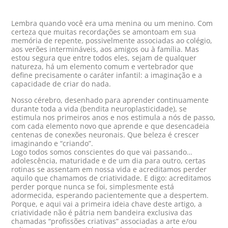
Lembra quando você era uma menina ou um menino. Com
certeza que muitas recordações se amontoam em sua
memória de repente, possivelmente associadas ao colégio,
aos verões intermináveis, aos amigos ou à família. Mas
estou segura que entre todos eles, sejam de qualquer
natureza, há um elemento comum e vertebrador que
define precisamente o caráter infantil: a imaginação e a
capacidade de criar do nada.
Nosso cérebro, desenhado para aprender continuamente
durante toda a vida (bendita neuroplasticidade), se
estimula nos primeiros anos e nos estimula a nós de passo,
com cada elemento novo que aprende e que desencadeia
centenas de conexões neuronais. Que beleza é crescer
imaginando e “criando”.
Logo todos somos conscientes do que vai passando…
adolescência, maturidade e de um dia para outro, certas
rotinas se assentam em nossa vida e acreditamos perder
aquilo que chamamos de criatividade. E digo: acreditamos
perder porque nunca se foi, simplesmente está
adormecida, esperando pacientemente que a despertem.
Porque, e aqui vai a primeira ideia chave deste artigo, a
criatividade não é pátria nem bandeira exclusiva das
chamadas “profissões criativas” associadas a arte e/ou