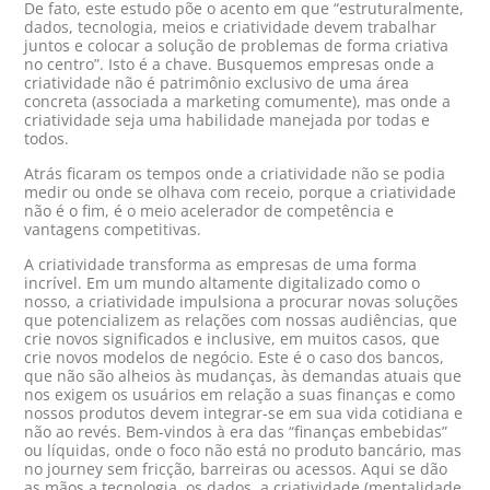
De fato, este estudo põe o acento em que “estruturalmente,
dados, tecnologia, meios e criatividade devem trabalhar
juntos e colocar a solução de problemas de forma criativa
no centro”. Isto é a chave. Busquemos empresas onde a
criatividade não é patrimônio exclusivo de uma área
concreta (associada a marketing comumente), mas onde a
criatividade seja uma habilidade manejada por todas e
todos.
Atrás ficaram os tempos onde a criatividade não se podia
medir ou onde se olhava com receio, porque a criatividade
não é o fim, é o meio acelerador de competência e
vantagens competitivas.
A criatividade transforma as empresas de uma forma
incrível. Em um mundo altamente digitalizado como o
nosso, a criatividade impulsiona a procurar novas soluções
que potencializem as relações com nossas audiências, que
crie novos significados e inclusive, em muitos casos, que
crie novos modelos de negócio. Este é o caso dos bancos,
que não são alheios às mudanças, às demandas atuais que
nos exigem os usuários em relação a suas finanças e como
nossos produtos devem integrar-se em sua vida cotidiana e
não ao revés. Bem-vindos à era das “finanças embebidas”
ou líquidas, onde o foco não está no produto bancário, mas
no journey sem fricção, barreiras ou acessos. Aqui se dão
as mãos a tecnologia, os dados, a criatividade (mentalidade