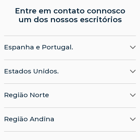
Entre em contato connosco
um dos nossos escritórios
Espanha e Portugal.
Madrid
Estados Unidos.
Barcelona
LLYC Madrid
Miami
Lisboa
CHINA parte da LLYC
Região Norte
Nova Iorque
Bruxelas
APACHE parte da LLYC
Ciudad de Mexico
Washington, D.C.
Região Andina
Panamá
LLYC Cidade do México
Lima
Santo Domingo