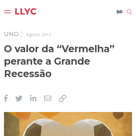
ES
EN
BR
PT
BR
UNO
Agosto 2013
O valor da “Vermelha”
perante a Grande
Recessão