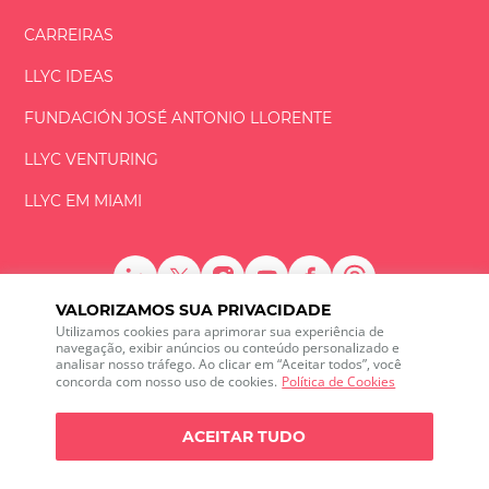
CARREIRAS
LLYC IDEAS
FUNDACIÓN
JOSÉ ANTONIO
LLORENTE
LLYC VENTURING
LLYC EM MIAMI
VALORIZAMOS SUA PRIVACIDADE
LLYC © 2026 Todos os direitos reservados
Utilizamos cookies para aprimorar sua experiência de
navegação, exibir anúncios ou conteúdo personalizado e
analisar nosso tráfego. Ao clicar em “Aceitar todos”, você
ES
EN
PT
BR
concorda com nosso uso de cookies.
Política de Cookies
600 Brickell Avenue, Suite 2125 Miami, Florida 33131
+1 786 5901000
ACEITAR TUDO
Canal de ética
Política de Privacidade
Política de cookies