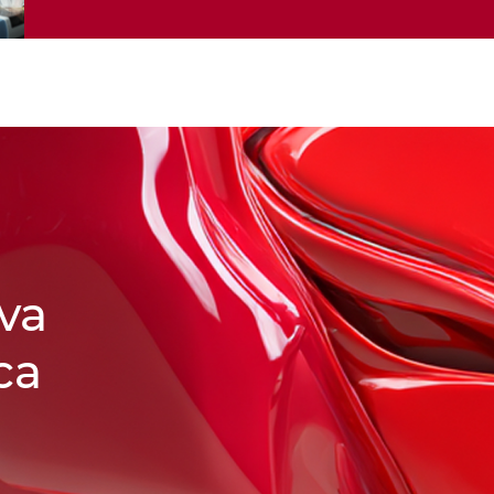
va
ca