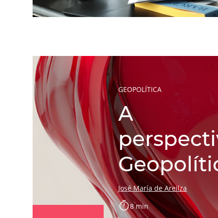
GEOPOLÍTICA
A
perspecti
Geopolíti
José María de Areilza
8 min