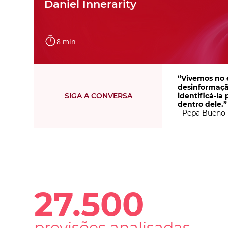
Daniel Innerarity
8 min
“Vivemos no 
desinformação
SIGA A CONVERSA
identificá-l
dentro dele.”
- Pepa Bueno
27.500
previsões analisadas