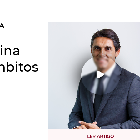
 A
ina
mbitos
LER ARTIGO