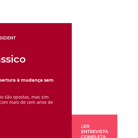
SIDENT
ssico
abertura à mudança sem
ão são opostas, mas sim
 com mais de cem anos de
LER
ENTREVISTA
COMPLETA