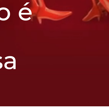
o é
sa