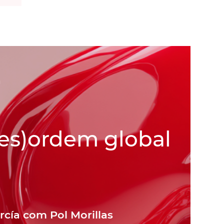
a
des)ordem global
rcía com Pol Morillas