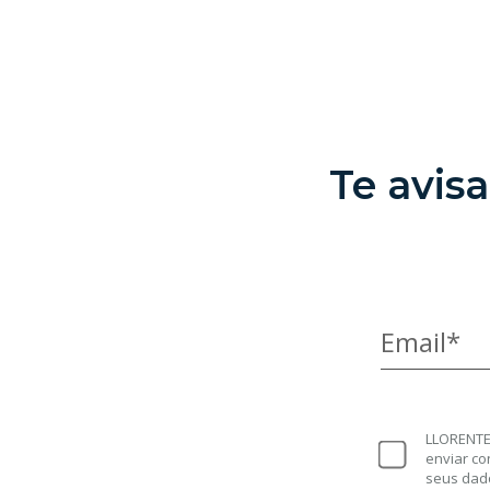
Te avis
Email*
LLORENTE 
enviar co
seus dad