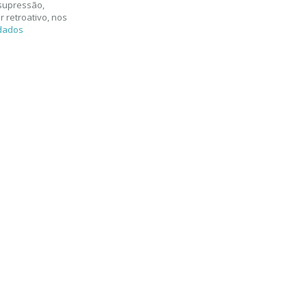
 supressão,
 retroativo, nos
 dados