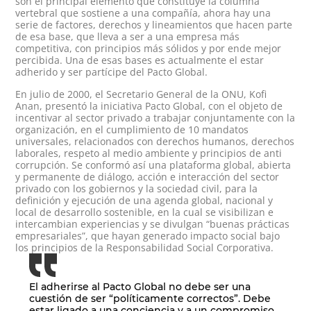
son el principal elemento que constituye la columna
vertebral que sostiene a una compañía, ahora hay una
serie de factores, derechos y lineamientos que hacen parte
de esa base, que lleva a ser a una empresa más
competitiva, con principios más sólidos y por ende mejor
percibida. Una de esas bases es actualmente el estar
adherido y ser partícipe del Pacto Global.
En julio de 2000, el Secretario General de la ONU, Kofi
Anan, presentó la iniciativa Pacto Global, con el objeto de
incentivar al sector privado a trabajar conjuntamente con la
organización, en el cumplimiento de 10 mandatos
universales, relacionados con derechos humanos, derechos
laborales, respeto al medio ambiente y principios de anti
corrupción. Se conformó así una plataforma global, abierta
y permanente de diálogo, acción e interacción del sector
privado con los gobiernos y la sociedad civil, para la
definición y ejecución de una agenda global, nacional y
local de desarrollo sostenible, en la cual se visibilizan e
intercambian experiencias y se divulgan “buenas prácticas
empresariales”, que hayan generado impacto social bajo
los principios de la Responsabilidad Social Corporativa.
El adherirse al Pacto Global no debe ser una
cuestión de ser “políticamente correctos”. Debe
estar ligado a una conciencia y a un compromiso