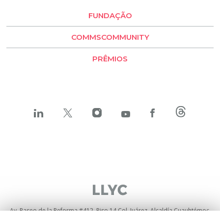
Santiago de Chile
FUNDAÇÃO
LLYC Buenos Aires
COMMSCOMMUNITY
BESO by LLYC
PRÊMIOS
Av. Paseo de la Reforma #412, Piso 14 Col. Juárez, Alcaldía Cuauhtémoc,
C.P. 06600, Ciudad de México