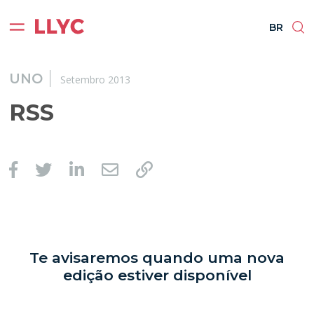
ES
EN
BR
PT
BR
UNO
Setembro 2013
RSS
Te avisaremos quando uma nova
edição estiver disponível